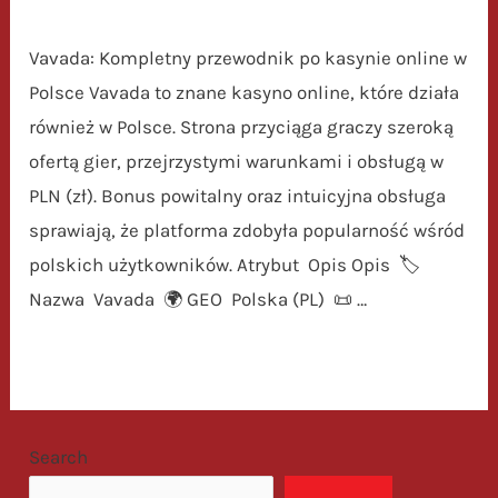
vavadatestpl
/ By
admin_stdsin
Vavada: Kompletny przewodnik po kasynie online w
Polsce Vavada to znane kasyno online, które działa
również w Polsce. Strona przyciąga graczy szeroką
ofertą gier, przejrzystymi warunkami i obsługą w
PLN (zł). Bonus powitalny oraz intuicyjna obsługa
sprawiają, że platforma zdobyła popularność wśród
polskich użytkowników. Atrybut Opis Opis 🏷️
Nazwa Vavada 🌍 GEO Polska (PL) 📜 …
Vavada:
Read More »
Kompletny
przewodnik
Search
po