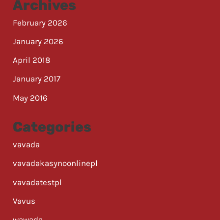
Archives
February 2026
January 2026
April 2018
January 2017
May 2016
Categories
vavada
vavadakasynoonlinepl
vavadatestpl
Vavus
wawada